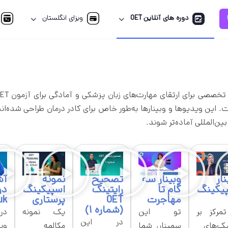
دوره های آنلاین OET
ویزای انگلستان
ی ارائه شده است. این ویدیوها و وبینارها به‌طور خاص برای کادر درمان طراحی 
ن‌المللی آماده‌تر شوند.
نار
وبینار سه
تصحیح
نمونه
آش
یکینگ
گام تا
رایتینگ
اسپیکینگ
دو
مهاجرت
OET
پرستاری
uk
(شماره 1)
تمرکز بر
تو این
یک نمونه
در
در این
یک‌های
سمینار، شما
مکالمه
وی