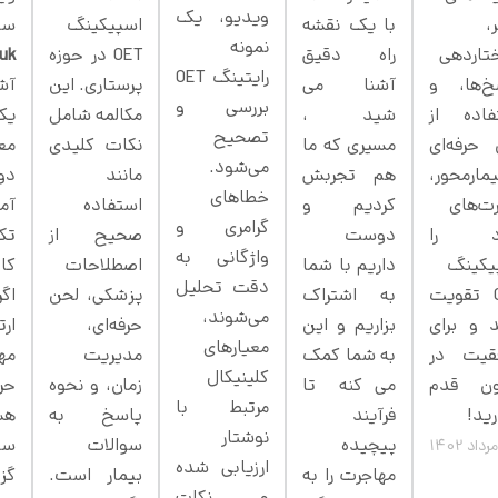
ویدیو، یک
،
با یک نقشه
اسپیکینگ
سا
نمونه
تاردهی
راه دقیق
OET در حوزه
uk
رایتینگ OET
خ‌ها، و
آشنا می
پرستاری. این
آش
بررسی و
فاده از
شید ،
مکالمه شامل
یک
تصحیح
 حرفه‌ای
مسیری که ما
نکات کلیدی
مع
می‌شود.
مارمحور،
هم تجربش
مانند
دور
خطاهای
ت‌های
کردیم و
استفاده
آم
گرامری و
د را
دوست
صحیح از
تک
واژگانی به
یکینگ
داریم با شما
اصطلاحات
کا
دقت تحلیل
OET تقویت
به اشتراک
پزشکی، لحن
اگر
می‌شوند،
د و برای
بزاریم و این
حرفه‌ای،
ارت
معیارهای
قیت در
به شما کمک
مدیریت
مه
کلینیکال
ون قدم
می کنه تا
زمان، و نحوه
حر
مرتبط با
رید!
فرآیند
پاسخ به
هس
نوشتار
پیچیده
سوالات
سا
ارزیابی شده
مهاجرت را به
بیمار است.
گزی