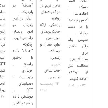
OET، ابتدا
قابل فهم در
“هدف” در
موثر
تسک و
موقعیت‌های
رایتینگ
ساخ
اطلاعات
روزمره
OET. در این
پاس
کیس نوت‌ها
پزشکی، ارائه
وبینار. در
است
را با دقت
جایگزین‌های
این وبینار،
زبان
بخوانید و
غیررسمی
یاد می‌گیرید
و بی
سپس یک
برای افعال و
چگونه
مهار
پلن ذهنی
جملات
“هدف” نامه
خو
برای
رسمی،
را به‌طور
اسپ
سازماندهی
تمرین
واضح و
مطالب قبل
جمله‌سازی
حرفه‌ای
کنی
از نوشتن
طبیعی.
بنویسید تا
موف
آماده کنید.
معیارهای
آزم
22 اردیبهشت
13 مهر 1404
OET را
بردا
1404
پوشش داده
20 مرداد 1402
و نمره بالاتری