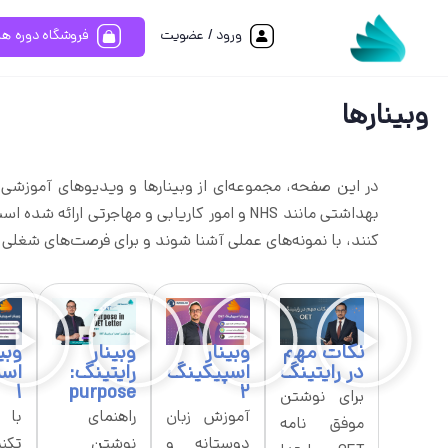
ورود / عضویت
فروشگاه دوره ها
وبینارها
بهداشتی مانند NHS و امور کاریابی و مهاجرت
کنند، با نمونه‌های عملی آشنا شوند و برای فرصت‌های شغلی بی
نکات مهم
وبینار
وبینار
وبی
در رایتینگ
اسپیکینگ
رایتینگ:
اسپ
1
purpose
2
برای نوشتن
آموزش زبان
راهنمای
با 
موفق نامه
دوستانه و
نوشتن
تکن