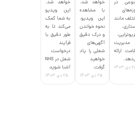
نوعی در
خواهد شد.
خواهد شد.
زه‌های
با مشاهده
این ویدیو
تلف مانند
این ویدیو،
به شما کمک
ستاری،
نحوه خواندن
می‌کند تا به
یوتراپی،
و درک دقیق
طور دقیق با
مدیریت
آگهی‌های
فرآیند
امت ارائه
شغلی را یاد
درخواست
‌دهد.
خواهید
شغل در NHS
گرفت.
آشنا شوید
ی 1403
25 دی 1403
25 دی 1403