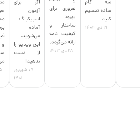
و نکات
سه گام
اگر برای
مت
ضروری برای
ساده تقسیم
آزمون
حو
بهبود
کنید
اسپیکینگ
مخ
ساختار و
آماده
پر
21 دی 1403
کیفیت نامه
می‌شوید،
فیز
ارائه می‌گردد.
این ویدیو را
و 
28 دی 1403
از دست
سل
ندهید!
می
09 شهریور
25 د
1401