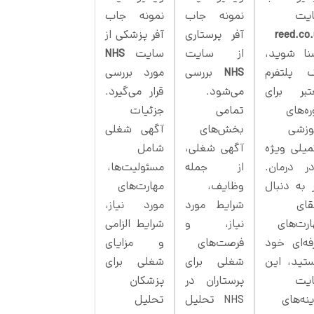
یت
نمونه جاب
نمونه جاب
reed.co.
آفر پرستاری
آفر پزشکی از
نا شوید،
از سایت
سایت
NHS
 پلتفرم
NHS
بررسی
مورد بررسی
تبر برای
می‌شود.
قرار می‌گیرد.
ه‌های
تمامی
جزئیات
وزشی
بخش‌های
آگهی شغلی
میلی ویژه
آگهی شغلی،
شامل
در درمان.
از جمله
مسئولیت‌ها،
 به دنبال
وظایف،
مهارت‌های
قای
شرایط مورد
مورد نیاز،
ارت‌های
نیاز، و
شرایط الزامی
فه‌ای خود
فرصت‌های
و مزایای
تید، این
شغلی برای
شغلی برای
یت
پرستاران در
پزشکان
نه‌های
NHS تحلیل
تحلیل