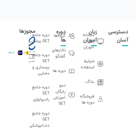
مجوزها
دسترسی
زبان
دوره
سامانه
دوره جامع
گروه‌ها
آسان
آموزان
ها
زبان
OET پزشکی
آموزان
تالار‌های
دوره جامع
گفتگو
شرایط
OET
استفاده
پرستاری و
دوره ها
مامایی
بلاگ
دمو
دوره جامع
رایگان
OET
فروشگاه
آموزش
رادیولوژی
دوره ها
OET
دوره جامع
OET
دندانپزشکی