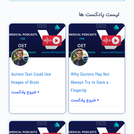
لیست پادکست ها
Autism Test Could Use
Why Doctors May Not
Images of Brain
Always Try to Save a
Fingertip
شروع پادکست »
شروع پادکست »
18 خرداد 1403
23 خرداد 1403