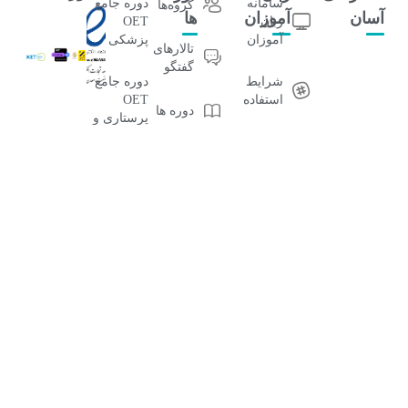
سامانه
دوره جامع
گروه‌ها
آسان
آموزان
ها
زبان
OET
آموزان
پزشکی
تالار‌های
گفتگو
شرایط
دوره جامع
استفاده
OET
دوره ها
پرستاری و
مامایی
بلاگ
دمو
رایگان
دوره جامع
فروشگاه
آموزش
OET
دوره ها
OET
رادیولوژی
دوره جامع
OET
دندانپزشکی