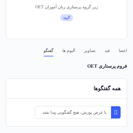
زیر گروه پرستاری زبان آموزان OET
گروه
اعضا
فید
تصاویر
آلبوم ها
گفتگو
فروم پرستاری OET
همه گفتگوها
با عرض پوزش، هیچ گفتگویی پیدا نشد.