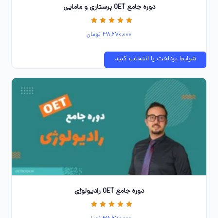
دوره جامع OET پرستاری و مامایی
نمره
38,670,000
تومان
5.00
از 5
شرایط پرداخت را انتخاب کنید
دوره جامع OET رادیولوژی
نمره