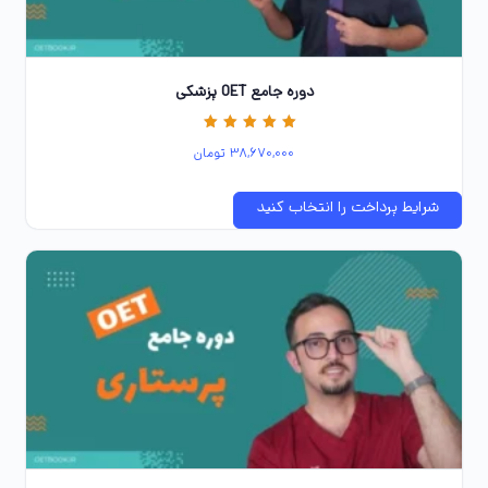
دوره جامع OET پزشکی
نمره
38,670,000
تومان
5.00
از 5
شرایط پرداخت را انتخاب کنید