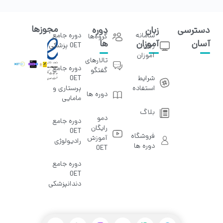
مجوزها
دسترسی
زبان
دوره
سامانه
دوره جامع
گروه‌ها
آسان
آموزان
ها
زبان
OET پزشکی
آموزان
تالار‌های
دوره جامع
گفتگو
شرایط
OET
استفاده
پرستاری و
دوره ها
مامایی
بلاگ
دمو
دوره جامع
رایگان
OET
فروشگاه
آموزش
رادیولوژی
دوره ها
OET
دوره جامع
OET
دندانپزشکی