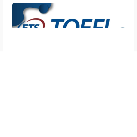
آزمون OET چیست؟
OET آزمونی تخصصی است که مخصوص کادر درمان (پزشکان،
پرستاران، دندانپزشکان، داروسازان، فیزیوتراپ‌ها و …) طراحی
شده و توسط دانشگاه کمبریج و Box Hill Institute استرالیا
برگزار می‌شود.
این آزمون در کشورهایی مثل استرالیا، نیوزیلند، انگلستان،